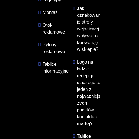
Jak
Montaż
oznakowan
ie strefy
Otoki
wejściowej
reklamowe
wpływa na
konwersję
Pylony
w sklepie?
reklamowe
Logo na
Tablice
ladzie
informacyjne
recepcji –
dlaczego to
jeden z
najważniejs
zych
punktów
kontaktu z
marką?
Tablice