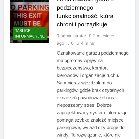
podziemnego –
funkcjonalność, która
chroni i porządkuje
TABLICE
administrator
2 miesiące
INFORMACYJNE
ago
0
4 mins
Oznakowanie garażu podziemnego
ma ogromny wpływ na
bezpieczeństwo, komfort
kierowców i organizację ruchu.
Sam nieraz wjeżdżałem do
parkingów, gdzie brak czytelnych
oznaczeń powodował chaos i
niepotrzebny stres. Dobrze
zaprojektowany system informacji
pomaga szybko znaleźć miejsce
parkingowe, wyjazd czy drogę do
windy. To rozwiązanie, które nie