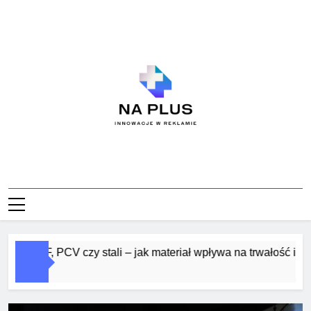
Skip
to
content
Na Plus
Innowacje W Reklamie
 MDF, PCV czy stali – jak materiał wpływa na trwałość i estetyk