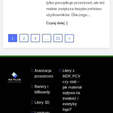
tylko porządkuje przestrzeń, ale też
realnie zwiększa bezpieczeństwo
użytkowników. Dlaczego…
Czytaj dalej
1
2
3
…
21
Aranżacja
Litery z
przestrzeni
MDF, PCV
czy stali –
Banery i
jak materiał
billboardy
wpływa na
trwałość i
Litery 3D
estetykę
logo?
Logotypy